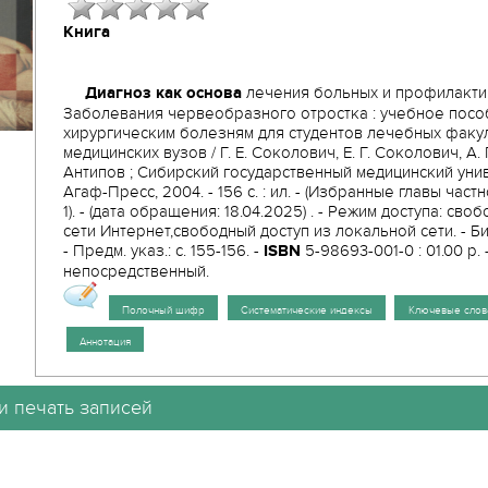
Книга
Диагноз как основа
лечения больных и профилакти
Заболевания червеобразного отростка : учебное посо
хирургическим болезням для студентов лечебных факу
медицинских вузов / Г. Е. Соколович, Е. Г. Соколович, А. 
Антипов ; Сибирский государственный медицинский униве
Агаф-Пресс, 2004. - 156 с. : ил. - (Избранные главы частн
1). - (дата обращения: 18.04.2025) . - Режим доступа: сво
сети Интернет,свободный доступ из локальной сети. - Биб
- Предм. указ.: с. 155-156. -
ISBN
5-98693-001-0 : 01.00 р. -
непосредственный.
Полочный шифр
Систематические индексы
Ключевые слов
Аннотация
и печать записей