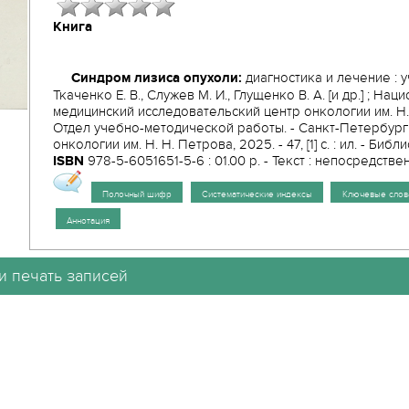
Книга
Синдром лизиса опухоли:
диагностика и лечение : 
Ткаченко Е. В., Служев М. И., Глущенко В. А. [и др.] ; На
медицинский исследовательский центр онкологии им. Н.
Отдел учебно-методической работы. - Санкт-Петербур
онкологии им. Н. Н. Петрова, 2025. - 47, [1] с. : ил. - Библио
ISBN
978-5-6051651-5-6 : 01.00 р. - Текст : непосредстве
Полочный шифр
Систематические индексы
Ключевые слов
Аннотация
и печать записей