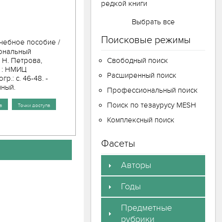
редкой книги
Выбрать все
Поисковые режимы
учебное пособие /
циональный
 Н. Петрова,
Свободный поиск
г : НМИЦ
Расширенный поиск
гр.: с. 46-48. -
нный.
Профессиональный поиск
Поиск по тезаурусу MESH
а
Точки доступа
Комплексный поиск
Фасеты
Авторы
Годы
Предметные
рубрики